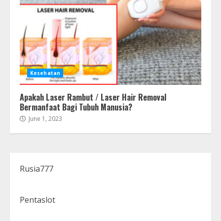
Kesehatan
Apakah Laser Rambut / Laser Hair Removal
Bermanfaat Bagi Tubuh Manusia?
June 1, 2023
Rusia777
Pentaslot