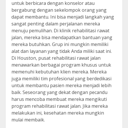
untuk berbicara dengan konselor atau
bergabung dengan sekelompok orang yang
dapat membantu. Ini bisa menjadi langkah yang
sangat penting dalam perjalanan mereka
menuju pemulihan. Di klinik rehabilitasi rawat
jalan, mereka bisa mendapatkan bantuan yang
mereka butuhkan. Grup ini mungkin memiliki
alat dan layanan yang tidak Anda miliki saat ini.
Di Houston, pusat rehabilitasi rawat jalan
menawarkan berbagai program khusus untuk
memenuhi kebutuhan klien mereka. Mereka
juga memiliki tim profesional yang berdedikasi
untuk membantu pasien mereka menjadi lebih
baik. Seseorang yang dekat dengan pecandu
harus mencoba membuat mereka mengikuti
program rehabilitasi rawat jalan. Jika mereka
melakukan ini, kesehatan mereka mungkin
mulai membaik.