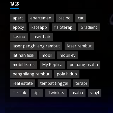
TAGS
apart
apartemen
casino
cat
epoxy
Faceapp
fisioterapi
Gradient
kasino
laser hair
laser penghilang rambut
laser rambut
latihan fisik
mobil
mobil ev
mobil listrik
My Replica
peluang usaha
penghilang rambut
pola hidup
real estate
tempat tinggal
terapi
TikTok
tips
Twinlets
usaha
vinyl