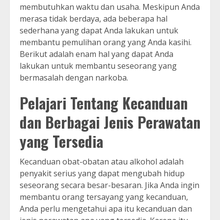
membutuhkan waktu dan usaha. Meskipun Anda
merasa tidak berdaya, ada beberapa hal
sederhana yang dapat Anda lakukan untuk
membantu pemulihan orang yang Anda kasihi.
Berikut adalah enam hal yang dapat Anda
lakukan untuk membantu seseorang yang
bermasalah dengan narkoba.
Pelajari Tentang Kecanduan
dan Berbagai Jenis Perawatan
yang Tersedia
Kecanduan obat-obatan atau alkohol adalah
penyakit serius yang dapat mengubah hidup
seseorang secara besar-besaran. Jika Anda ingin
membantu orang tersayang yang kecanduan,
Anda perlu mengetahui apa itu kecanduan dan