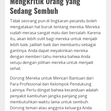
Mengkritik Orang yang
Sedang Sembuh
Tidak seorang pun di lingkaran pecandu boleh
mengatakan hal buruk tentang mereka. Mereka
sudah merasa sangat malu dan bersalah. Karena
itu, akan lebih sulit bagi mereka untuk menjadi
lebih baik. Jadilah baik dan membantu sebagai
gantinya. Anda dapat meyakinkan mereka
dengan memberi tahu mereka bahwa Anda
setuju dengan pilihan mereka untuk menjadi
sehat.
Dorong Mereka untuk Mencari Bantuan dari
Para Profesional dan Kelompok Pendukung
Lainnya. Perlu diingat bahwa kecanduan adalah
penyakit kambuhan jangka panjang yang
membutuhkan waktu lama untuk sembuh.
Dorong teman atau anggota keluarga Anda