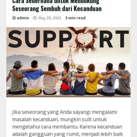
Cara Sederhana untuk Mendukung
Seseorang Sembuh dari Kecanduan
admin
May 28, 2023
3 min read
Jika seseorang yang Anda sayangi mengalami
masalah kecanduan, mungkin sulit untuk
mengetahui cara membantu. Karena kecanduan
adalah gangguan yang rumit, menjadi lebih baik