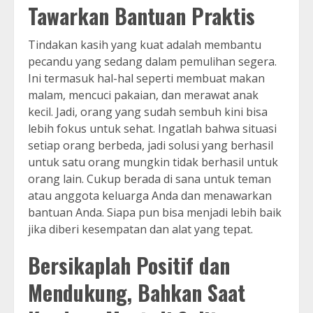
Tawarkan Bantuan Praktis
Tindakan kasih yang kuat adalah membantu
pecandu yang sedang dalam pemulihan segera.
Ini termasuk hal-hal seperti membuat makan
malam, mencuci pakaian, dan merawat anak
kecil. Jadi, orang yang sudah sembuh kini bisa
lebih fokus untuk sehat. Ingatlah bahwa situasi
setiap orang berbeda, jadi solusi yang berhasil
untuk satu orang mungkin tidak berhasil untuk
orang lain. Cukup berada di sana untuk teman
atau anggota keluarga Anda dan menawarkan
bantuan Anda. Siapa pun bisa menjadi lebih baik
jika diberi kesempatan dan alat yang tepat.
Bersikaplah Positif dan
Mendukung, Bahkan Saat