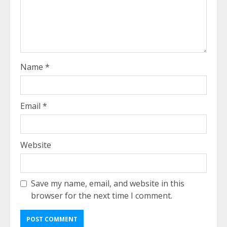
Name
*
Email
*
Website
Save my name, email, and website in this
browser for the next time I comment.