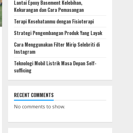
Lantai Epoxy Basement Kelebihan,
July 3, 2023
4
Kekurangan dan Cara Pemasangan
Terapi Kesehatanmu dengan Fisioterapi
Teknologi Mobil Listrik
Strategi Pengembangan Produk Yang Layak
Masa Depan Self-sufficing
June 22, 2023
Cara Menggunakan Filter Mirip Selebriti di
5
Instagram
Teknologi Mobil Listrik Masa Depan Self-
The Continuum Condo:
sufficing
Peluncuran Terbaru yang
Dinantikan di Singapura
June 11, 2023
6
RECENT COMMENTS
Tips untuk para Wanita:
Bagaimana Latihan Fisik
No comments to show.
Dapat Mengubah Pola
Hidup
7
June 9, 2023