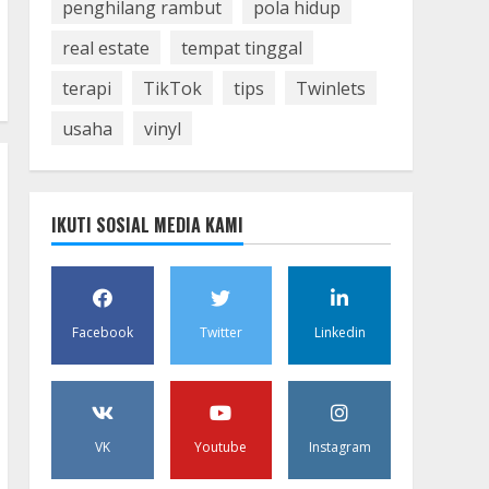
penghilang rambut
pola hidup
real estate
tempat tinggal
terapi
TikTok
tips
Twinlets
usaha
vinyl
IKUTI SOSIAL MEDIA KAMI
Facebook
Twitter
Linkedin
VK
Youtube
Instagram