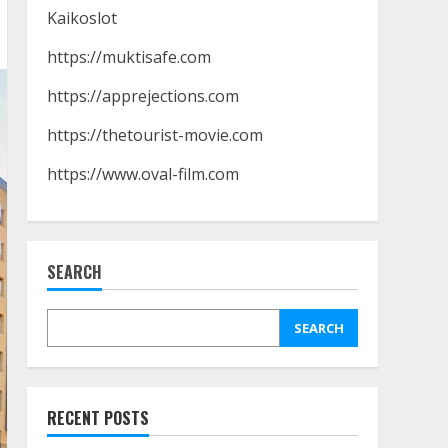
Kaikoslot
https://muktisafe.com
https://apprejections.com
https://thetourist-movie.com
https://www.oval-film.com
SEARCH
Strategi Pengembangan
Produk Yang Layak
July 10, 2023
SEARCH
3
Cara Menggunakan Filter
RECENT POSTS
Mirip Selebriti di
Instagram