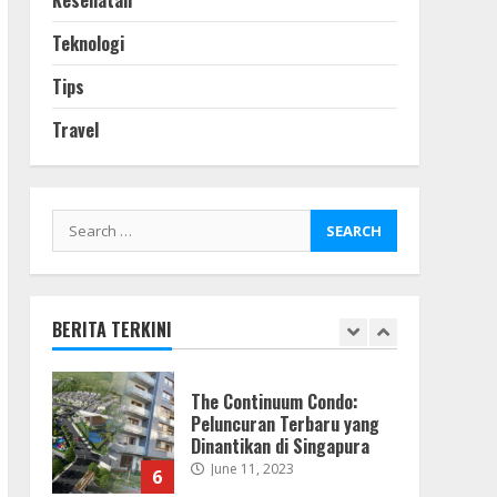
Kesehatan
Instagram
July 3, 2023
Teknologi
4
Tips
Teknologi Mobil Listrik
Travel
Masa Depan Self-sufficing
June 22, 2023
5
Search
for:
The Continuum Condo:
Peluncuran Terbaru yang
Dinantikan di Singapura
June 11, 2023
BERITA TERKINI
6
Tips untuk para Wanita:
Bagaimana Latihan Fisik
Dapat Mengubah Pola
Hidup
7
June 9, 2023