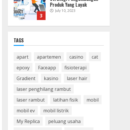
Mirip Selebriti di
Instagram
July 3, 2023
4
Teknologi Mobil Listrik
TAGS
Masa Depan Self-sufficing
June 22, 2023
5
apart
apartemen
casino
cat
epoxy
Faceapp
fisioterapi
Gradient
kasino
laser hair
laser penghilang rambut
laser rambut
latihan fisik
mobil
mobil ev
mobil listrik
My Replica
peluang usaha