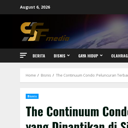
Skip
August 6, 2026
to
content
BERITA
BISNIS
GAYA HIDUP
OLAHRAG
Home
Bisnis
The Continuum Condo: Peluncuran Terbar
Bisnis
The Continuum Condo
yang Dinantikan di 