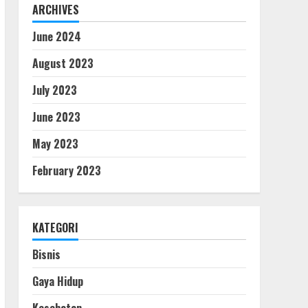
ARCHIVES
Lantai Epoxy Basement
Kelebihan, Kekurangan dan
June 2024
Cara Pemasangan
August 2023
June 15, 2024
1
July 2023
Terapi Kesehatanmu
June 2023
dengan Fisioterapi
May 2023
August 1, 2023
2
February 2023
Strategi Pengembangan
Produk Yang Layak
KATEGORI
July 10, 2023
3
Bisnis
Gaya Hidup
Cara Menggunakan Filter
Mirip Selebriti di