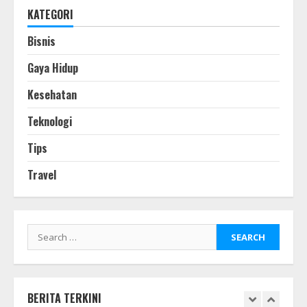
Yang Layak
KATEGORI
July 10, 2023
3
Bisnis
Gaya Hidup
Cara Menggunakan Filter Mirip
Kesehatan
Selebriti di Instagram
July 3, 2023
Teknologi
4
Tips
Teknologi Mobil Listrik Masa Depan
Travel
Self-sufficing
June 22, 2023
5
Search
for:
The Continuum Condo: Peluncuran
Terbaru yang Dinantikan di
Singapura
June 11, 2023
BERITA TERKINI
6