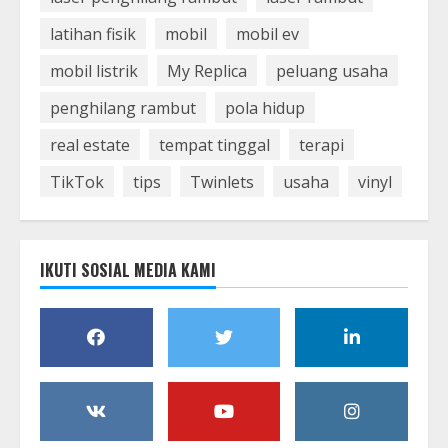
latihan fisik
mobil
mobil ev
mobil listrik
My Replica
peluang usaha
penghilang rambut
pola hidup
real estate
tempat tinggal
terapi
TikTok
tips
Twinlets
usaha
vinyl
IKUTI SOSIAL MEDIA KAMI