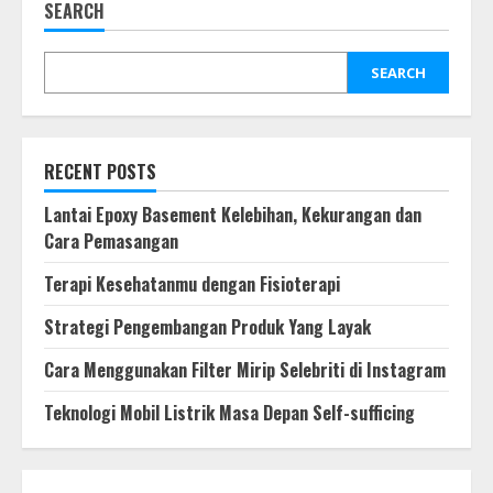
SEARCH
July 10, 2023
3
SEARCH
Cara Menggunakan Filter Mirip
Selebriti di Instagram
July 3, 2023
RECENT POSTS
4
Lantai Epoxy Basement Kelebihan, Kekurangan dan
Cara Pemasangan
Teknologi Mobil Listrik Masa Depan
Self-sufficing
Terapi Kesehatanmu dengan Fisioterapi
June 22, 2023
5
Strategi Pengembangan Produk Yang Layak
Cara Menggunakan Filter Mirip Selebriti di Instagram
The Continuum Condo: Peluncuran
Teknologi Mobil Listrik Masa Depan Self-sufficing
Terbaru yang Dinantikan di
Singapura
June 11, 2023
6