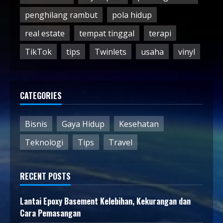
penghilang rambut
pola hidup
real estate
tempat tinggal
terapi
TikTok
tips
Twinlets
usaha
vinyl
CATEGORIES
Bisnis
Gaya Hidup
Kesehatan
Teknologi
Tips
Travel
RECENT POSTS
Lantai Epoxy Basement Kelebihan, Kekurangan dan
Cara Pemasangan