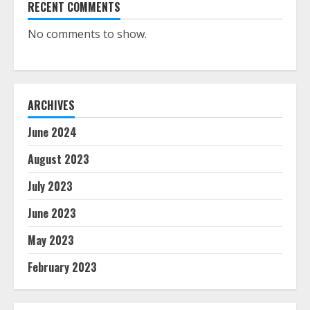
RECENT COMMENTS
Tips untuk para Wanita: Bagaimana
No comments to show.
Latihan Fisik Dapat Mengubah Pola
Hidup
June 9, 2023
7
ARCHIVES
Lantai Epoxy Basement Kelebihan,
June 2024
Kekurangan dan Cara Pemasangan
June 15, 2024
August 2023
1
July 2023
Terapi Kesehatanmu dengan
June 2023
Fisioterapi
May 2023
August 1, 2023
2
February 2023
Strategi Pengembangan Produk