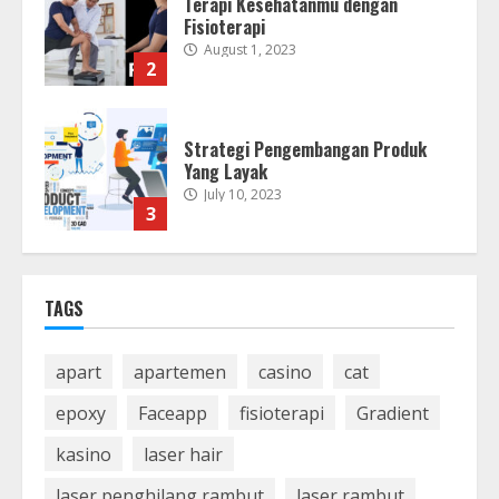
Strategi Pengembangan Produk
Yang Layak
July 10, 2023
3
Cara Menggunakan Filter Mirip
Selebriti di Instagram
July 3, 2023
4
Teknologi Mobil Listrik Masa Depan
TAGS
Self-sufficing
June 22, 2023
5
apart
apartemen
casino
cat
epoxy
Faceapp
fisioterapi
Gradient
kasino
laser hair
laser penghilang rambut
laser rambut