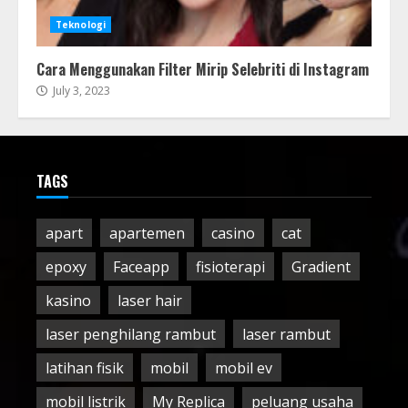
Teknologi
Cara Menggunakan Filter Mirip Selebriti di Instagram
July 3, 2023
TAGS
apart
apartemen
casino
cat
epoxy
Faceapp
fisioterapi
Gradient
kasino
laser hair
laser penghilang rambut
laser rambut
latihan fisik
mobil
mobil ev
mobil listrik
My Replica
peluang usaha