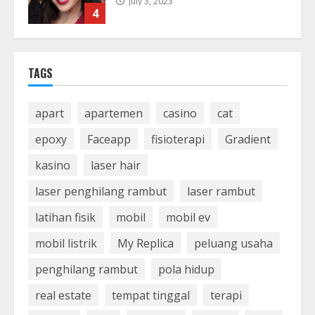
July 3, 2023
4
Teknologi Mobil Listrik Masa Depan
TAGS
Self-sufficing
June 22, 2023
5
apart
apartemen
casino
cat
epoxy
Faceapp
fisioterapi
Gradient
kasino
laser hair
laser penghilang rambut
laser rambut
latihan fisik
mobil
mobil ev
mobil listrik
My Replica
peluang usaha
penghilang rambut
pola hidup
real estate
tempat tinggal
terapi