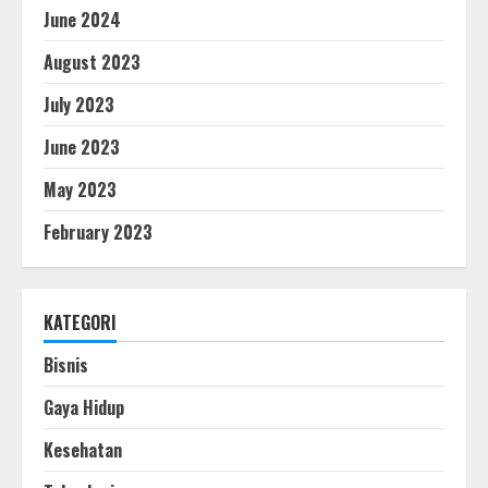
Lantai Epoxy Basement Kelebihan,
June 2024
Kekurangan dan Cara Pemasangan
June 15, 2024
August 2023
1
July 2023
Terapi Kesehatanmu dengan
June 2023
Fisioterapi
May 2023
August 1, 2023
2
February 2023
Strategi Pengembangan Produk
Yang Layak
KATEGORI
July 10, 2023
3
Bisnis
Gaya Hidup
Cara Menggunakan Filter Mirip
Kesehatan
Selebriti di Instagram
July 3, 2023