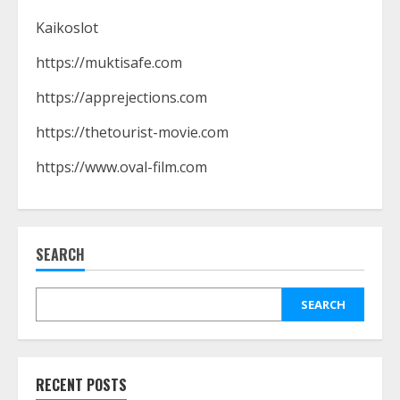
Kaikoslot
https://muktisafe.com
https://apprejections.com
https://thetourist-movie.com
https://www.oval-film.com
Strategi Pengembangan Produk
Yang Layak
SEARCH
July 10, 2023
3
SEARCH
Cara Menggunakan Filter Mirip
Selebriti di Instagram
July 3, 2023
RECENT POSTS
4