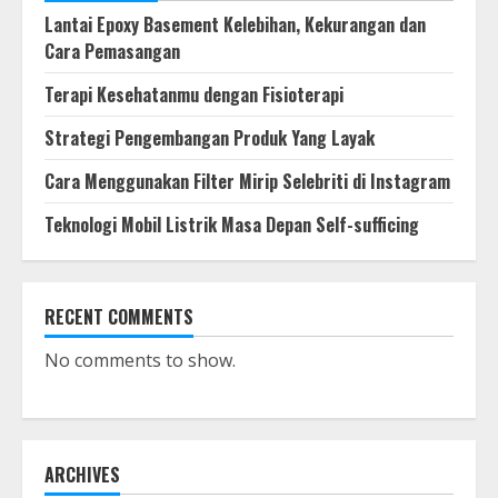
Lantai Epoxy Basement Kelebihan, Kekurangan dan
Cara Pemasangan
Teknologi Mobil Listrik Masa Depan
Self-sufficing
Terapi Kesehatanmu dengan Fisioterapi
June 22, 2023
5
Strategi Pengembangan Produk Yang Layak
Cara Menggunakan Filter Mirip Selebriti di Instagram
The Continuum Condo: Peluncuran
Teknologi Mobil Listrik Masa Depan Self-sufficing
Terbaru yang Dinantikan di
Singapura
June 11, 2023
6
RECENT COMMENTS
Tips untuk para Wanita: Bagaimana
No comments to show.
Latihan Fisik Dapat Mengubah Pola
Hidup
June 9, 2023
7
ARCHIVES