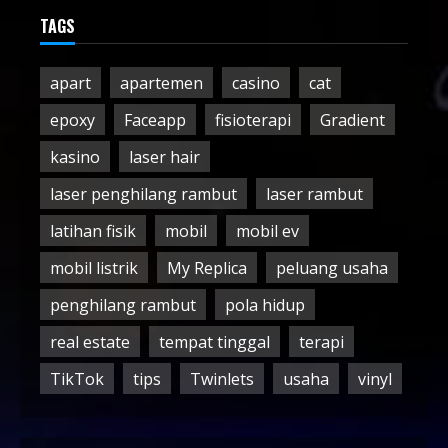
TAGS
apart
apartemen
casino
cat
epoxy
Faceapp
fisioterapi
Gradient
kasino
laser hair
laser penghilang rambut
laser rambut
latihan fisik
mobil
mobil ev
mobil listrik
My Replica
peluang usaha
penghilang rambut
pola hidup
real estate
tempat tinggal
terapi
TikTok
tips
Twinlets
usaha
vinyl